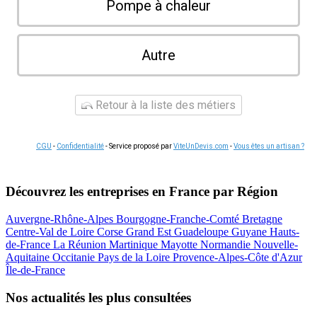
Pompe à chaleur
Autre
Retour à la liste des métiers
CGU
-
Confidentialité
- Service proposé par
ViteUnDevis.com
-
Vous êtes un artisan ?
Découvrez les entreprises en France par Région
Auvergne-Rhône-Alpes
Bourgogne-Franche-Comté
Bretagne
Centre-Val de Loire
Corse
Grand Est
Guadeloupe
Guyane
Hauts-
de-France
La Réunion
Martinique
Mayotte
Normandie
Nouvelle-
Aquitaine
Occitanie
Pays de la Loire
Provence-Alpes-Côte d'Azur
Île-de-France
Nos actualités les plus consultées