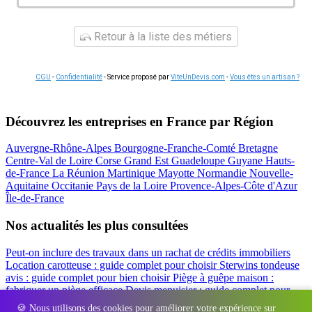
Retour à la liste des métiers
CGU
-
Confidentialité
- Service proposé par
ViteUnDevis.com
-
Vous êtes un artisan ?
Découvrez les entreprises en France par Région
Auvergne-Rhône-Alpes
Bourgogne-Franche-Comté
Bretagne
Centre-Val de Loire
Corse
Grand Est
Guadeloupe
Guyane
Hauts-
de-France
La Réunion
Martinique
Mayotte
Normandie
Nouvelle-
Aquitaine
Occitanie
Pays de la Loire
Provence-Alpes-Côte d'Azur
Île-de-France
Nos actualités les plus consultées
Peut-on inclure des travaux dans un rachat de crédits immobiliers
Location carotteuse : guide complet pour choisir
Sterwins tondeuse
avis : guide complet pour bien choisir
Piège à guêpe maison :
fabriquer un piège efficace
Devis menuisier : guide complet pour
obtenir le meilleur prix
Simulation rachat de crédit : regrouper prêt
🍪 Nous utilisons des cookies pour améliorer votre expérience sur