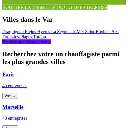
BOOSTER LA VISIBILITÉ DE CETTE ENTREPRISE
Villes dans le Var
Draguignan
Fréjus
Hyères
La Seyne-sur-Mer
Saint-Raphaël
Six-
Fours-les-Plages
Toulon
Trouver un artisan expert ↑
Recherchez votre un chauffagiste parmi
les plus grandes villes
Paris
45 entreprises
Voir →
Marseille
48 entreprises