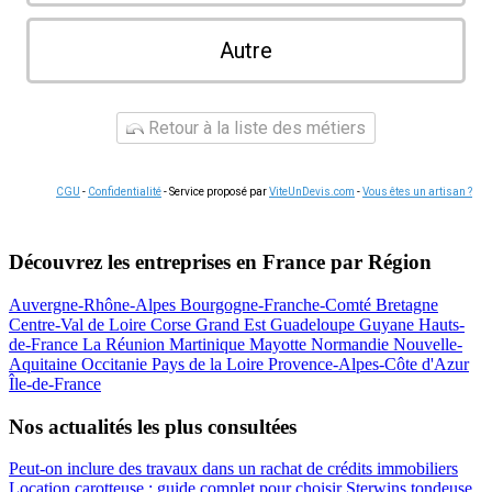
Autre
Retour à la liste des métiers
CGU
-
Confidentialité
- Service proposé par
ViteUnDevis.com
-
Vous êtes un artisan ?
Découvrez les entreprises en France par Région
Auvergne-Rhône-Alpes
Bourgogne-Franche-Comté
Bretagne
Centre-Val de Loire
Corse
Grand Est
Guadeloupe
Guyane
Hauts-
de-France
La Réunion
Martinique
Mayotte
Normandie
Nouvelle-
Aquitaine
Occitanie
Pays de la Loire
Provence-Alpes-Côte d'Azur
Île-de-France
Nos actualités les plus consultées
Peut-on inclure des travaux dans un rachat de crédits immobiliers
Location carotteuse : guide complet pour choisir
Sterwins tondeuse