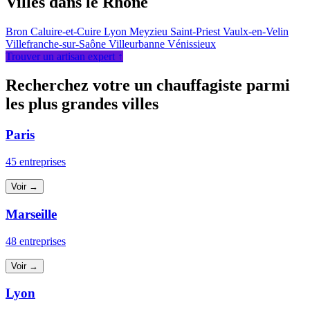
Villes dans le Rhône
Bron
Caluire-et-Cuire
Lyon
Meyzieu
Saint-Priest
Vaulx-en-Velin
Villefranche-sur-Saône
Villeurbanne
Vénissieux
Trouver un artisan expert ↑
Recherchez votre un chauffagiste parmi
les plus grandes villes
Paris
45 entreprises
Voir →
Marseille
48 entreprises
Voir →
Lyon