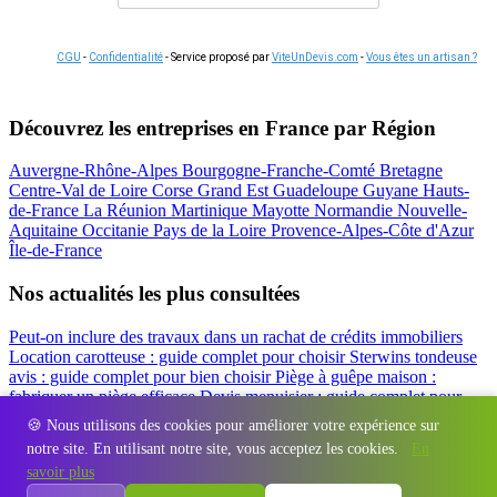
CGU
-
Confidentialité
- Service proposé par
ViteUnDevis.com
-
Vous êtes un artisan ?
Découvrez les entreprises en France par Région
Auvergne-Rhône-Alpes
Bourgogne-Franche-Comté
Bretagne
Centre-Val de Loire
Corse
Grand Est
Guadeloupe
Guyane
Hauts-
de-France
La Réunion
Martinique
Mayotte
Normandie
Nouvelle-
Aquitaine
Occitanie
Pays de la Loire
Provence-Alpes-Côte d'Azur
Île-de-France
Nos actualités les plus consultées
Peut-on inclure des travaux dans un rachat de crédits immobiliers
Location carotteuse : guide complet pour choisir
Sterwins tondeuse
avis : guide complet pour bien choisir
Piège à guêpe maison :
fabriquer un piège efficace
Devis menuisier : guide complet pour
obtenir le meilleur prix
Simulation rachat de crédit : regrouper prêt
🍪 Nous utilisons des cookies pour améliorer votre expérience sur
travaux et crédits
notre site. En utilisant notre site, vous acceptez les cookies.
En
Régions
-
Départements
-
Villes
-
Entreprises
-
Marques
-
Contact
-
savoir plus
Espace presse
-
Mentions légales