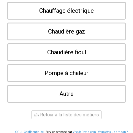
Chauffage électrique
Chaudière gaz
Chaudière fioul
Pompe à chaleur
Autre
Retour à la liste des métiers
CGU
-
Confidentialité
- Service proposé par
ViteUnDevis.com
-
Vous êtes un artisan ?