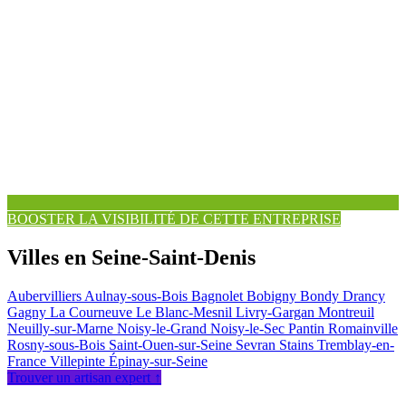
BOOSTER LA VISIBILITÉ DE CETTE ENTREPRISE
Villes en Seine-Saint-Denis
Aubervilliers
Aulnay-sous-Bois
Bagnolet
Bobigny
Bondy
Drancy
Gagny
La Courneuve
Le Blanc-Mesnil
Livry-Gargan
Montreuil
Neuilly-sur-Marne
Noisy-le-Grand
Noisy-le-Sec
Pantin
Romainville
Rosny-sous-Bois
Saint-Ouen-sur-Seine
Sevran
Stains
Tremblay-en-
France
Villepinte
Épinay-sur-Seine
Trouver un artisan expert ↑