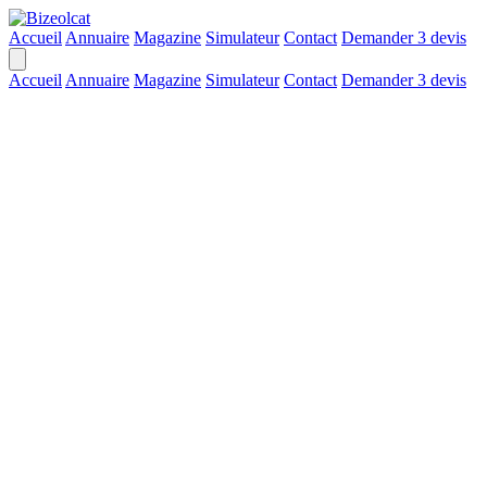
Accueil
Annuaire
Magazine
Simulateur
Contact
Demander 3 devis
Accueil
Annuaire
Magazine
Simulateur
Contact
Demander 3 devis