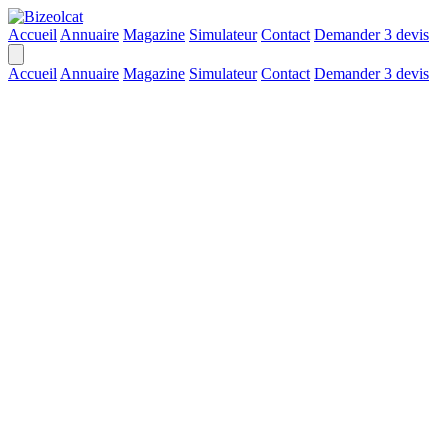
Accueil
Annuaire
Magazine
Simulateur
Contact
Demander 3 devis
Accueil
Annuaire
Magazine
Simulateur
Contact
Demander 3 devis