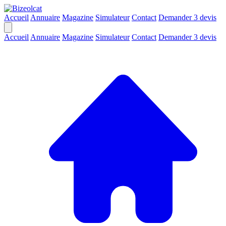
Accueil
Annuaire
Magazine
Simulateur
Contact
Demander 3 devis
Accueil
Annuaire
Magazine
Simulateur
Contact
Demander 3 devis