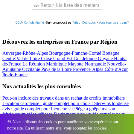
Retour à la liste des métiers
CGU
-
Confidentialité
- Service proposé par
ViteUnDevis.com
-
Vous êtes un artisan ?
Découvrez les entreprises en France par Région
Auvergne-Rhône-Alpes
Bourgogne-Franche-Comté
Bretagne
Centre-Val de Loire
Corse
Grand Est
Guadeloupe
Guyane
Hauts-
de-France
La Réunion
Martinique
Mayotte
Normandie
Nouvelle-
Aquitaine
Occitanie
Pays de la Loire
Provence-Alpes-Côte d'Azur
Île-de-France
Nos actualités les plus consultées
Peut-on inclure des travaux dans un rachat de crédits immobiliers
Location carotteuse : guide complet pour choisir
Sterwins tondeuse
avis : guide complet pour bien choisir
Piège à guêpe maison :
fabriquer un piège efficace
Devis menuisier : guide complet pour
obtenir le meilleur prix
Simulation rachat de crédit : regrouper prêt
🍪 Nous utilisons des cookies pour améliorer votre expérience sur
travaux et crédits
notre site. En utilisant notre site, vous acceptez les cookies.
En
Régions
-
Départements
-
Villes
-
Entreprises
-
Marques
-
Contact
-