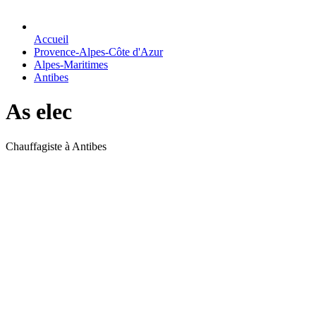
Accueil
Provence-Alpes-Côte d'Azur
Alpes-Maritimes
Antibes
As elec
Chauffagiste à Antibes