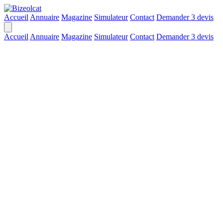
Accueil
Annuaire
Magazine
Simulateur
Contact
Demander 3 devis
Accueil
Annuaire
Magazine
Simulateur
Contact
Demander 3 devis