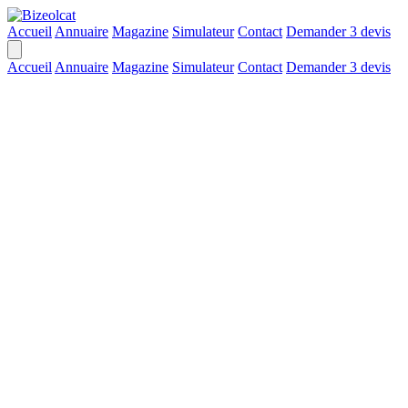
Accueil
Annuaire
Magazine
Simulateur
Contact
Demander 3 devis
Accueil
Annuaire
Magazine
Simulateur
Contact
Demander 3 devis