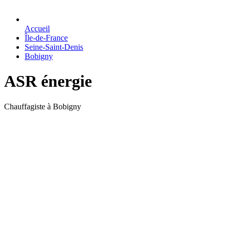
Accueil
Île-de-France
Seine-Saint-Denis
Bobigny
ASR énergie
Chauffagiste à Bobigny