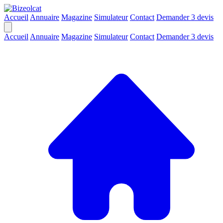
Accueil
Annuaire
Magazine
Simulateur
Contact
Demander 3 devis
Accueil
Annuaire
Magazine
Simulateur
Contact
Demander 3 devis