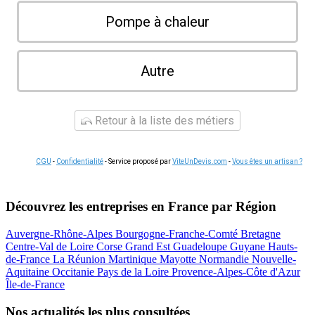
Pompe à chaleur
Autre
Retour à la liste des métiers
CGU
-
Confidentialité
- Service proposé par
ViteUnDevis.com
-
Vous êtes un artisan ?
Découvrez les entreprises en France par Région
Auvergne-Rhône-Alpes
Bourgogne-Franche-Comté
Bretagne
Centre-Val de Loire
Corse
Grand Est
Guadeloupe
Guyane
Hauts-
de-France
La Réunion
Martinique
Mayotte
Normandie
Nouvelle-
Aquitaine
Occitanie
Pays de la Loire
Provence-Alpes-Côte d'Azur
Île-de-France
Nos actualités les plus consultées