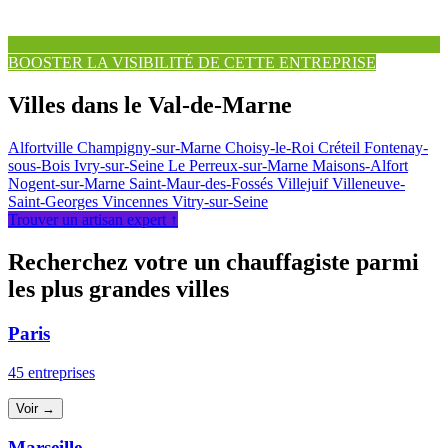
BOOSTER LA VISIBILITÉ DE CETTE ENTREPRISE
Villes dans le Val-de-Marne
Alfortville
Champigny-sur-Marne
Choisy-le-Roi
Créteil
Fontenay-
sous-Bois
Ivry-sur-Seine
Le Perreux-sur-Marne
Maisons-Alfort
Nogent-sur-Marne
Saint-Maur-des-Fossés
Villejuif
Villeneuve-
Saint-Georges
Vincennes
Vitry-sur-Seine
Trouver un artisan expert ↑
Recherchez votre un chauffagiste parmi
les plus grandes villes
Paris
45 entreprises
Voir →
Marseille