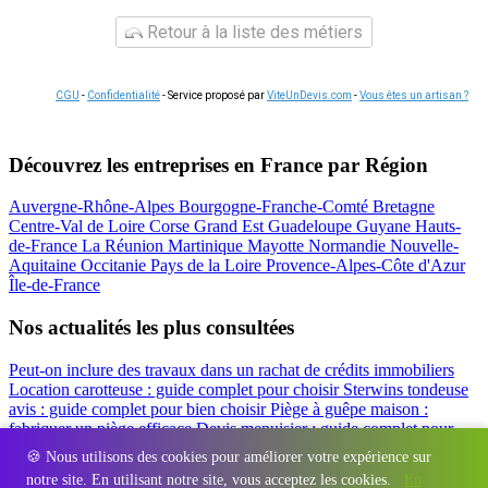
Retour à la liste des métiers
CGU
-
Confidentialité
- Service proposé par
ViteUnDevis.com
-
Vous êtes un artisan ?
Découvrez les entreprises en France par Région
Auvergne-Rhône-Alpes
Bourgogne-Franche-Comté
Bretagne
Centre-Val de Loire
Corse
Grand Est
Guadeloupe
Guyane
Hauts-
de-France
La Réunion
Martinique
Mayotte
Normandie
Nouvelle-
Aquitaine
Occitanie
Pays de la Loire
Provence-Alpes-Côte d'Azur
Île-de-France
Nos actualités les plus consultées
Peut-on inclure des travaux dans un rachat de crédits immobiliers
Location carotteuse : guide complet pour choisir
Sterwins tondeuse
avis : guide complet pour bien choisir
Piège à guêpe maison :
fabriquer un piège efficace
Devis menuisier : guide complet pour
obtenir le meilleur prix
Simulation rachat de crédit : regrouper prêt
🍪 Nous utilisons des cookies pour améliorer votre expérience sur
travaux et crédits
notre site. En utilisant notre site, vous acceptez les cookies.
En
Régions
-
Départements
-
Villes
-
Entreprises
-
Marques
-
Contact
-