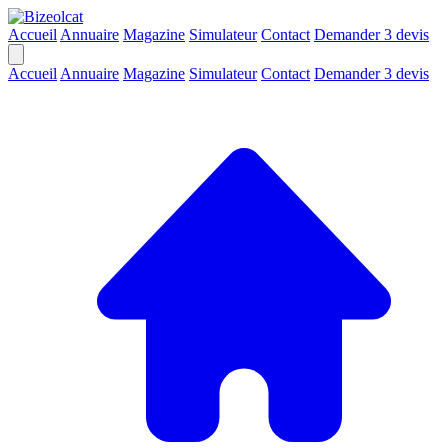
Accueil
Annuaire
Magazine
Simulateur
Contact
Demander 3 devis
Accueil
Annuaire
Magazine
Simulateur
Contact
Demander 3 devis