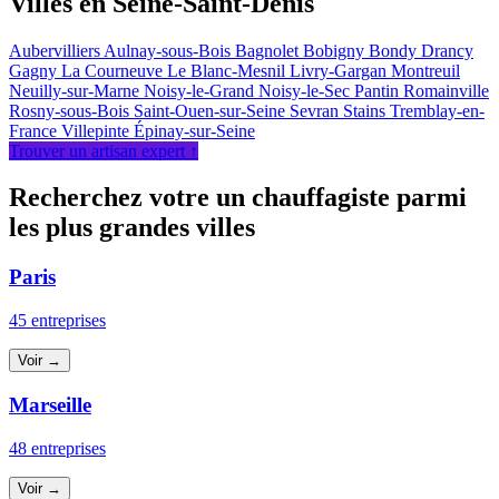
Villes en Seine-Saint-Denis
Aubervilliers
Aulnay-sous-Bois
Bagnolet
Bobigny
Bondy
Drancy
Gagny
La Courneuve
Le Blanc-Mesnil
Livry-Gargan
Montreuil
Neuilly-sur-Marne
Noisy-le-Grand
Noisy-le-Sec
Pantin
Romainville
Rosny-sous-Bois
Saint-Ouen-sur-Seine
Sevran
Stains
Tremblay-en-
France
Villepinte
Épinay-sur-Seine
Trouver un artisan expert ↑
Recherchez votre un chauffagiste parmi
les plus grandes villes
Paris
45 entreprises
Voir →
Marseille
48 entreprises
Voir →