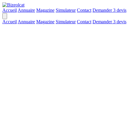
Accueil
Annuaire
Magazine
Simulateur
Contact
Demander 3 devis
Accueil
Annuaire
Magazine
Simulateur
Contact
Demander 3 devis