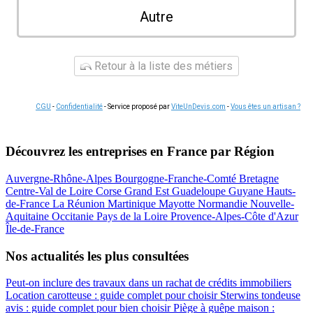
Autre
Retour à la liste des métiers
CGU
-
Confidentialité
- Service proposé par
ViteUnDevis.com
-
Vous êtes un artisan ?
Découvrez les entreprises en France par Région
Auvergne-Rhône-Alpes
Bourgogne-Franche-Comté
Bretagne
Centre-Val de Loire
Corse
Grand Est
Guadeloupe
Guyane
Hauts-
de-France
La Réunion
Martinique
Mayotte
Normandie
Nouvelle-
Aquitaine
Occitanie
Pays de la Loire
Provence-Alpes-Côte d'Azur
Île-de-France
Nos actualités les plus consultées
Peut-on inclure des travaux dans un rachat de crédits immobiliers
Location carotteuse : guide complet pour choisir
Sterwins tondeuse
avis : guide complet pour bien choisir
Piège à guêpe maison :