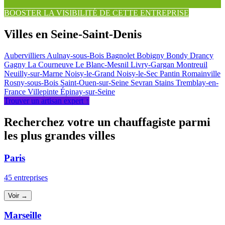
BOOSTER LA VISIBILITÉ DE CETTE ENTREPRISE
Villes en Seine-Saint-Denis
Aubervilliers
Aulnay-sous-Bois
Bagnolet
Bobigny
Bondy
Drancy
Gagny
La Courneuve
Le Blanc-Mesnil
Livry-Gargan
Montreuil
Neuilly-sur-Marne
Noisy-le-Grand
Noisy-le-Sec
Pantin
Romainville
Rosny-sous-Bois
Saint-Ouen-sur-Seine
Sevran
Stains
Tremblay-en-
France
Villepinte
Épinay-sur-Seine
Trouver un artisan expert ↑
Recherchez votre un chauffagiste parmi
les plus grandes villes
Paris
45 entreprises
Voir →
Marseille