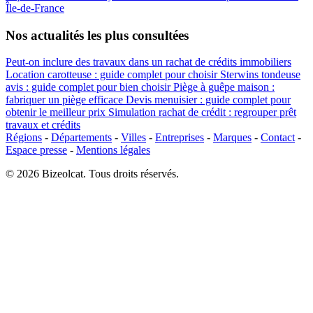
Île-de-France
Nos actualités les plus consultées
Peut-on inclure des travaux dans un rachat de crédits immobiliers
Location carotteuse : guide complet pour choisir
Sterwins tondeuse
avis : guide complet pour bien choisir
Piège à guêpe maison :
fabriquer un piège efficace
Devis menuisier : guide complet pour
obtenir le meilleur prix
Simulation rachat de crédit : regrouper prêt
travaux et crédits
Régions
-
Départements
-
Villes
-
Entreprises
-
Marques
-
Contact
-
Espace presse
-
Mentions légales
© 2026 Bizeolcat. Tous droits réservés.