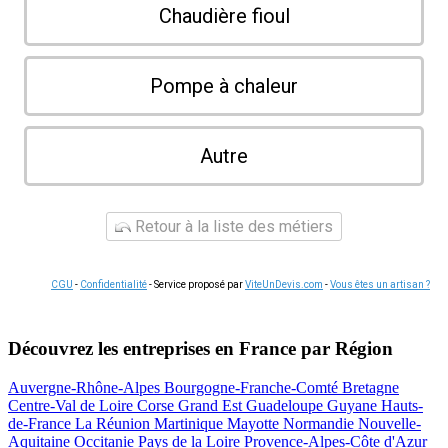
Chaudière fioul
Pompe à chaleur
Autre
Retour à la liste des métiers
CGU
-
Confidentialité
- Service proposé par
ViteUnDevis.com
-
Vous êtes un artisan ?
Découvrez les entreprises en France par Région
Auvergne-Rhône-Alpes
Bourgogne-Franche-Comté
Bretagne
Centre-Val de Loire
Corse
Grand Est
Guadeloupe
Guyane
Hauts-
de-France
La Réunion
Martinique
Mayotte
Normandie
Nouvelle-
Aquitaine
Occitanie
Pays de la Loire
Provence-Alpes-Côte d'Azur