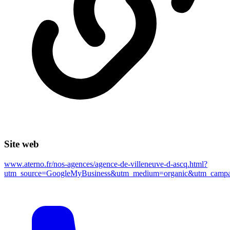
Site web
www.aterno.fr/nos-agences/agence-de-villeneuve-d-ascq.html?
utm_source=GoogleMyBusiness&utm_medium=organic&utm_cam