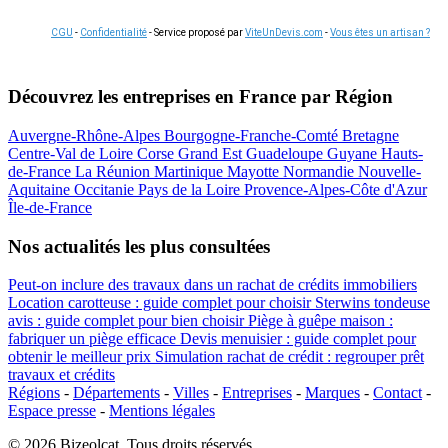
CGU
-
Confidentialité
- Service proposé par
ViteUnDevis.com
-
Vous êtes un artisan ?
Découvrez les entreprises en France par Région
Auvergne-Rhône-Alpes
Bourgogne-Franche-Comté
Bretagne
Centre-Val de Loire
Corse
Grand Est
Guadeloupe
Guyane
Hauts-
de-France
La Réunion
Martinique
Mayotte
Normandie
Nouvelle-
Aquitaine
Occitanie
Pays de la Loire
Provence-Alpes-Côte d'Azur
Île-de-France
Nos actualités les plus consultées
Peut-on inclure des travaux dans un rachat de crédits immobiliers
Location carotteuse : guide complet pour choisir
Sterwins tondeuse
avis : guide complet pour bien choisir
Piège à guêpe maison :
fabriquer un piège efficace
Devis menuisier : guide complet pour
obtenir le meilleur prix
Simulation rachat de crédit : regrouper prêt
travaux et crédits
Régions
-
Départements
-
Villes
-
Entreprises
-
Marques
-
Contact
-
Espace presse
-
Mentions légales
© 2026 Bizeolcat. Tous droits réservés.