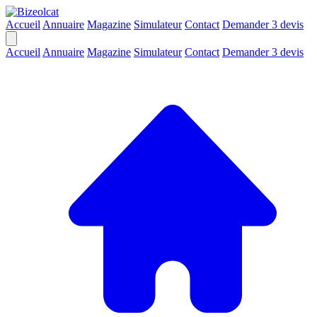
Accueil
Annuaire
Magazine
Simulateur
Contact
Demander 3 devis
Accueil
Annuaire
Magazine
Simulateur
Contact
Demander 3 devis