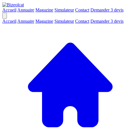
Accueil
Annuaire
Magazine
Simulateur
Contact
Demander 3 devis
Accueil
Annuaire
Magazine
Simulateur
Contact
Demander 3 devis