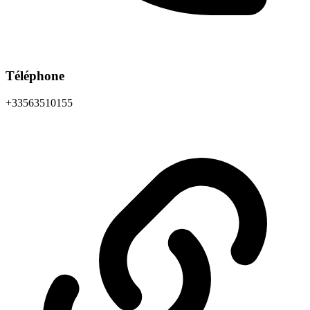
Téléphone
+33563510155