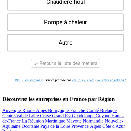
Chaudière fioul
Pompe à chaleur
Autre
Retour à la liste des métiers
CGU
-
Confidentialité
- Service proposé par
ViteUnDevis.com
-
Vous êtes un artisan ?
Découvrez les entreprises en France par Région
Auvergne-Rhône-Alpes
Bourgogne-Franche-Comté
Bretagne
Centre-Val de Loire
Corse
Grand Est
Guadeloupe
Guyane
Hauts-
de-France
La Réunion
Martinique
Mayotte
Normandie
Nouvelle-
Aquitaine
Occitanie
Pays de la Loire
Provence-Alpes-Côte d'Azur