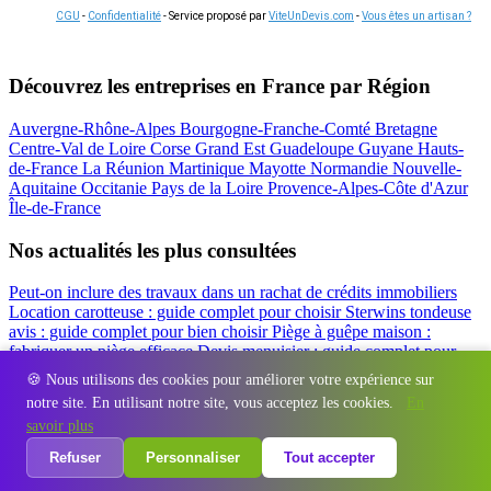
CGU
-
Confidentialité
- Service proposé par
ViteUnDevis.com
-
Vous êtes un artisan ?
Découvrez les entreprises en France par Région
Auvergne-Rhône-Alpes
Bourgogne-Franche-Comté
Bretagne
Centre-Val de Loire
Corse
Grand Est
Guadeloupe
Guyane
Hauts-
de-France
La Réunion
Martinique
Mayotte
Normandie
Nouvelle-
Aquitaine
Occitanie
Pays de la Loire
Provence-Alpes-Côte d'Azur
Île-de-France
Nos actualités les plus consultées
Peut-on inclure des travaux dans un rachat de crédits immobiliers
Location carotteuse : guide complet pour choisir
Sterwins tondeuse
avis : guide complet pour bien choisir
Piège à guêpe maison :
fabriquer un piège efficace
Devis menuisier : guide complet pour
obtenir le meilleur prix
Simulation rachat de crédit : regrouper prêt
🍪 Nous utilisons des cookies pour améliorer votre expérience sur
travaux et crédits
notre site. En utilisant notre site, vous acceptez les cookies.
En
Régions
-
Départements
-
Villes
-
Entreprises
-
Marques
-
Contact
-
savoir plus
Espace presse
-
Mentions légales
Refuser
Personnaliser
Tout accepter
© 2026 Bizeolcat. Tous droits réservés.