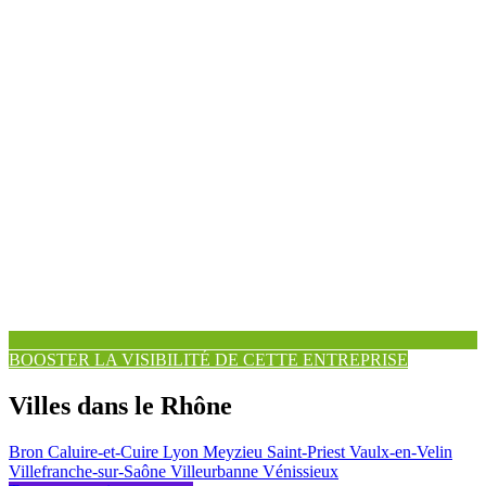
BOOSTER LA VISIBILITÉ DE CETTE ENTREPRISE
Villes dans le Rhône
Bron
Caluire-et-Cuire
Lyon
Meyzieu
Saint-Priest
Vaulx-en-Velin
Villefranche-sur-Saône
Villeurbanne
Vénissieux