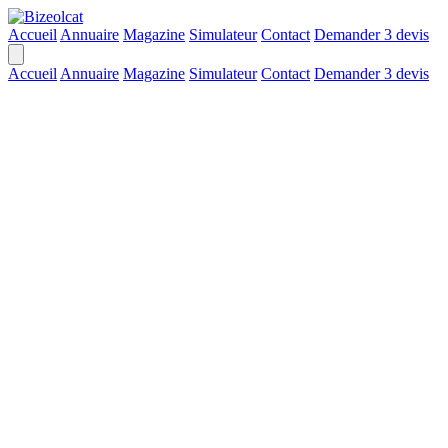
Accueil
Annuaire
Magazine
Simulateur
Contact
Demander 3 devis
Accueil
Annuaire
Magazine
Simulateur
Contact
Demander 3 devis