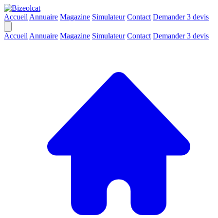
Accueil
Annuaire
Magazine
Simulateur
Contact
Demander 3 devis
Accueil
Annuaire
Magazine
Simulateur
Contact
Demander 3 devis