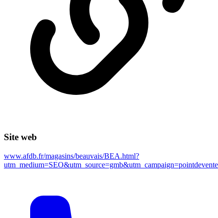
Site web
www.afdb.fr/magasins/beauvais/BEA.html?
utm_medium=SEO&utm_source=gmb&utm_campaign=pointde