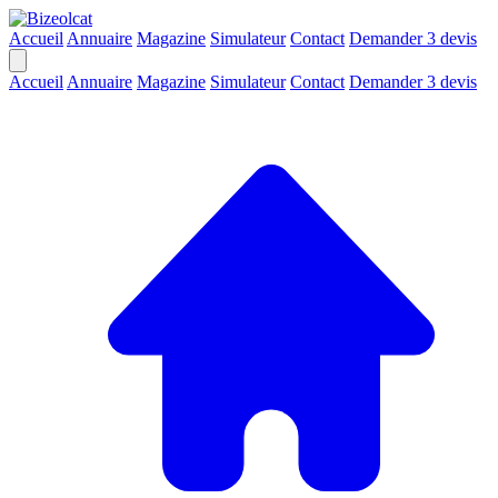
Accueil
Annuaire
Magazine
Simulateur
Contact
Demander 3 devis
Accueil
Annuaire
Magazine
Simulateur
Contact
Demander 3 devis