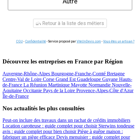
Autre
Retour à la liste des métiers
CGU
-
Confidentialité
- Service proposé par
ViteUnDevis.com
-
Vous êtes un artisan ?
Découvrez les entreprises en France par Région
Auvergne-Rhône-Alpes
Bourgogne-Franche-Comté
Bretagne
Centre-Val de Loire
Corse
Grand Est
Guadeloupe
Guyane
Hauts-
de-France
La Réunion
Martinique
Mayotte
Normandie
Nouvelle-
Aquitaine
Occitanie
Pays de la Loire
Provence-Alpes-Côte d'Azur
Île-de-France
Nos actualités les plus consultées
Peut-on inclure des travaux dans un rachat de crédits immobiliers
Location carotteuse : guide complet pour choisir
Sterwins tondeuse
avis : guide complet pour bien choisir
Piège à guêpe maison :
fabriquer un piège efficace
Devis menuisier : guide complet pour