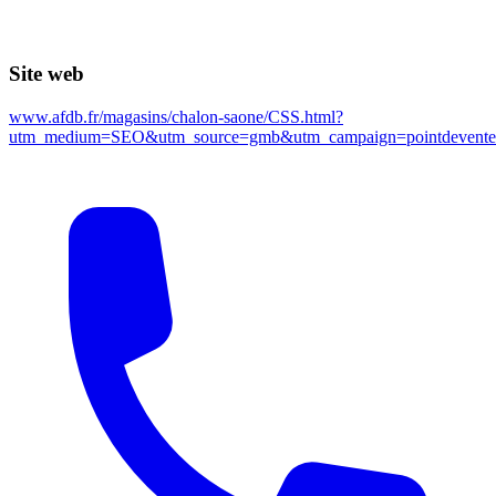
Site web
www.afdb.fr/magasins/chalon-saone/CSS.html?
utm_medium=SEO&utm_source=gmb&utm_campaign=pointde