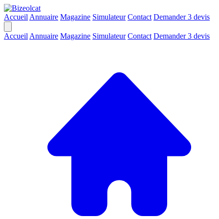
Accueil
Annuaire
Magazine
Simulateur
Contact
Demander 3 devis
Accueil
Annuaire
Magazine
Simulateur
Contact
Demander 3 devis