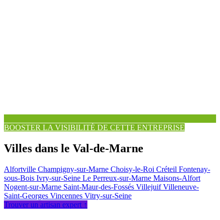
BOOSTER LA VISIBILITÉ DE CETTE ENTREPRISE
Villes dans le Val-de-Marne
Alfortville
Champigny-sur-Marne
Choisy-le-Roi
Créteil
Fontenay-
sous-Bois
Ivry-sur-Seine
Le Perreux-sur-Marne
Maisons-Alfort
Nogent-sur-Marne
Saint-Maur-des-Fossés
Villejuif
Villeneuve-
Saint-Georges
Vincennes
Vitry-sur-Seine
Trouver un artisan expert ↑