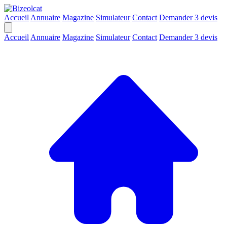
Accueil
Annuaire
Magazine
Simulateur
Contact
Demander 3 devis
Accueil
Annuaire
Magazine
Simulateur
Contact
Demander 3 devis