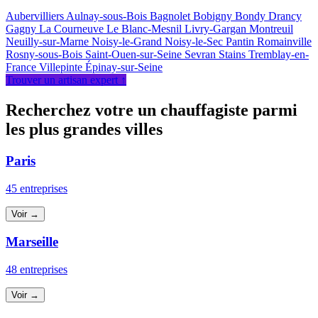
Aubervilliers
Aulnay-sous-Bois
Bagnolet
Bobigny
Bondy
Drancy
Gagny
La Courneuve
Le Blanc-Mesnil
Livry-Gargan
Montreuil
Neuilly-sur-Marne
Noisy-le-Grand
Noisy-le-Sec
Pantin
Romainville
Rosny-sous-Bois
Saint-Ouen-sur-Seine
Sevran
Stains
Tremblay-en-
France
Villepinte
Épinay-sur-Seine
Trouver un artisan expert ↑
Recherchez votre un chauffagiste parmi
les plus grandes villes
Paris
45 entreprises
Voir →
Marseille
48 entreprises
Voir →