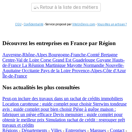
Retour à la liste des métiers
CGU
-
Confidentialité
- Service proposé par
ViteUnDevis.com
-
Vous êtes un artisan ?
Découvrez les entreprises en France par Région
Auvergne-Rhône-Alpes
Bourgogne-Franche-Comté
Bretagne
Centre-Val de Loire
Corse
Grand Est
Guadeloupe
Guyane
Hauts-
de-France
La Réunion
Martinique
Mayotte
Normandie
Nouvelle-
Aquitaine
Occitanie
Pays de la Loire
Provence-Alpes-Côte d'Azur
Île-de-France
Nos actualités les plus consultées
Peut-on inclure des travaux dans un rachat de crédits immobiliers
Location carotteuse : guide complet pour choisir
Sterwins tondeuse
avis : guide complet pour bien choisir
Piège à guêpe maison :
fabriquer un piège efficace
Devis menuisier : guide complet pour
obtenir le meilleur prix
Simulation rachat de crédit : regrouper prêt
travaux et crédits
Régions
-
Départements
-
Villes
-
Entreprises
-
Marques
-
Contact
-