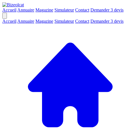
Accueil
Annuaire
Magazine
Simulateur
Contact
Demander 3 devis
Accueil
Annuaire
Magazine
Simulateur
Contact
Demander 3 devis