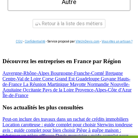
Autre
Retour à la liste des métiers
CGU
-
Confidentialité
- Service proposé par
ViteUnDevis.com
-
Vous êtes un artisan ?
Découvrez les entreprises en France par Région
Auvergne-Rhône-Alpes
Bourgogne-Franche-Comté
Bretagne
Centre-Val de Loire
Corse
Grand Est
Guadeloupe
Guyane
Hauts-
de-France
La Réunion
Martinique
Mayotte
Normandie
Nouvelle-
Aquitaine
Occitanie
Pays de la Loire
Provence-Alpes-Côte d'Azur
Île-de-France
Nos actualités les plus consultées
Peut-on inclure des travaux dans un rachat de crédits immobiliers
Location carotteuse : guide complet pour choisir
Sterwins tondeuse
avis : guide complet pour bien choisir
Piège à guêpe maison :
fabriquer un piège efficace
Devis menuisier : guide complet pour