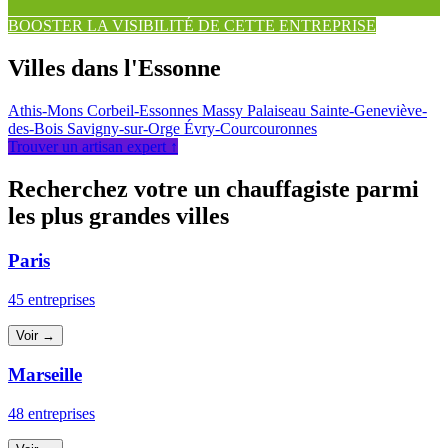
BOOSTER LA VISIBILITÉ DE CETTE ENTREPRISE
Villes dans l'Essonne
Athis-Mons
Corbeil-Essonnes
Massy
Palaiseau
Sainte-Geneviève-
des-Bois
Savigny-sur-Orge
Évry-Courcouronnes
Trouver un artisan expert ↑
Recherchez votre un chauffagiste parmi
les plus grandes villes
Paris
45 entreprises
Voir →
Marseille
48 entreprises