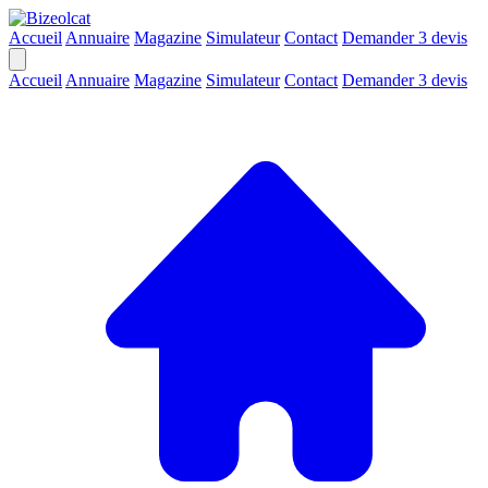
Accueil
Annuaire
Magazine
Simulateur
Contact
Demander 3 devis
Accueil
Annuaire
Magazine
Simulateur
Contact
Demander 3 devis