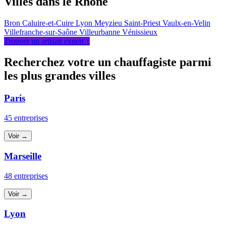
Villes dans le Rhône
Bron
Caluire-et-Cuire
Lyon
Meyzieu
Saint-Priest
Vaulx-en-Velin
Villefranche-sur-Saône
Villeurbanne
Vénissieux
Trouver un artisan expert ↑
Recherchez votre un chauffagiste parmi
les plus grandes villes
Paris
45 entreprises
Voir →
Marseille
48 entreprises
Voir →
Lyon