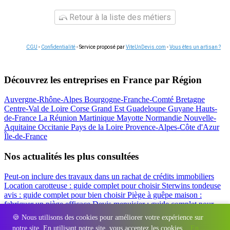
Retour à la liste des métiers
CGU
-
Confidentialité
- Service proposé par
ViteUnDevis.com
-
Vous êtes un artisan ?
Découvrez les entreprises en France par Région
Auvergne-Rhône-Alpes
Bourgogne-Franche-Comté
Bretagne
Centre-Val de Loire
Corse
Grand Est
Guadeloupe
Guyane
Hauts-
de-France
La Réunion
Martinique
Mayotte
Normandie
Nouvelle-
Aquitaine
Occitanie
Pays de la Loire
Provence-Alpes-Côte d'Azur
Île-de-France
Nos actualités les plus consultées
Peut-on inclure des travaux dans un rachat de crédits immobiliers
Location carotteuse : guide complet pour choisir
Sterwins tondeuse
avis : guide complet pour bien choisir
Piège à guêpe maison :
fabriquer un piège efficace
Devis menuisier : guide complet pour
obtenir le meilleur prix
Simulation rachat de crédit : regrouper prêt
🍪 Nous utilisons des cookies pour améliorer votre expérience sur
travaux et crédits
notre site. En utilisant notre site, vous acceptez les cookies.
En