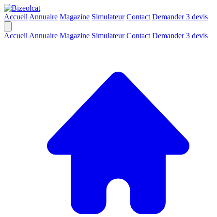
Accueil
Annuaire
Magazine
Simulateur
Contact
Demander 3 devis
Accueil
Annuaire
Magazine
Simulateur
Contact
Demander 3 devis