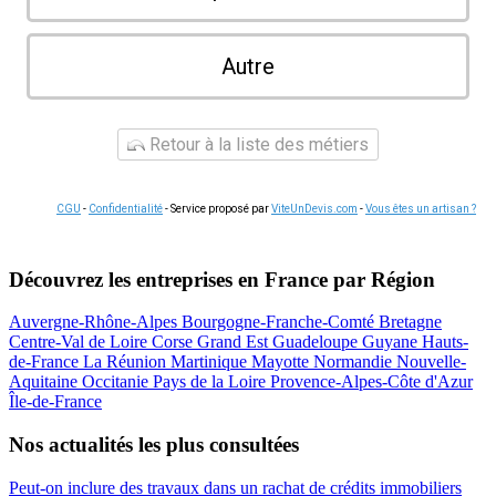
Autre
Retour à la liste des métiers
CGU
-
Confidentialité
- Service proposé par
ViteUnDevis.com
-
Vous êtes un artisan ?
Découvrez les entreprises en France par Région
Auvergne-Rhône-Alpes
Bourgogne-Franche-Comté
Bretagne
Centre-Val de Loire
Corse
Grand Est
Guadeloupe
Guyane
Hauts-
de-France
La Réunion
Martinique
Mayotte
Normandie
Nouvelle-
Aquitaine
Occitanie
Pays de la Loire
Provence-Alpes-Côte d'Azur
Île-de-France
Nos actualités les plus consultées
Peut-on inclure des travaux dans un rachat de crédits immobiliers