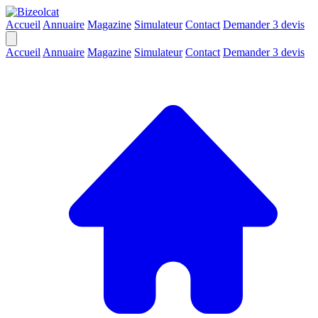
Accueil
Annuaire
Magazine
Simulateur
Contact
Demander 3 devis
Accueil
Annuaire
Magazine
Simulateur
Contact
Demander 3 devis