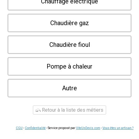
Chauffage électrique
Chaudière gaz
Chaudière fioul
Pompe à chaleur
Autre
Retour à la liste des métiers
CGU
-
Confidentialité
- Service proposé par
ViteUnDevis.com
-
Vous êtes un artisan ?