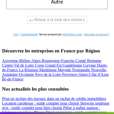
Autre
Retour à la liste des métiers
CGU
-
Confidentialité
- Service proposé par
ViteUnDevis.com
-
Vous êtes un artisan ?
Découvrez les entreprises en France par Région
Auvergne-Rhône-Alpes
Bourgogne-Franche-Comté
Bretagne
Centre-Val de Loire
Corse
Grand Est
Guadeloupe
Guyane
Hauts-
de-France
La Réunion
Martinique
Mayotte
Normandie
Nouvelle-
Aquitaine
Occitanie
Pays de la Loire
Provence-Alpes-Côte d'Azur
Île-de-France
Nos actualités les plus consultées
Peut-on inclure des travaux dans un rachat de crédits immobiliers
Location carotteuse : guide complet pour choisir
Sterwins tondeuse
avis : guide complet pour bien choisir
Piège à guêpe maison :
fabriquer un piège efficace
Devis menuisier : guide complet pour