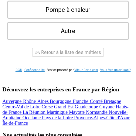
Pompe à chaleur
Autre
Retour à la liste des métiers
CGU
-
Confidentialité
- Service proposé par
ViteUnDevis.com
-
Vous êtes un artisan ?
Découvrez les entreprises en France par Région
Auvergne-Rhône-Alpes
Bourgogne-Franche-Comté
Bretagne
Centre-Val de Loire
Corse
Grand Est
Guadeloupe
Guyane
Hauts-
de-France
La Réunion
Martinique
Mayotte
Normandie
Nouvelle-
Aquitaine
Occitanie
Pays de la Loire
Provence-Alpes-Côte d'Azur
Île-de-France
Nos actualités les plus consultées