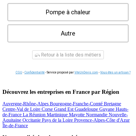
Pompe à chaleur
Autre
Retour à la liste des métiers
CGU
-
Confidentialité
- Service proposé par
ViteUnDevis.com
-
Vous êtes un artisan ?
Découvrez les entreprises en France par Région
Auvergne-Rhône-Alpes
Bourgogne-Franche-Comté
Bretagne
Centre-Val de Loire
Corse
Grand Est
Guadeloupe
Guyane
Hauts-
de-France
La Réunion
Martinique
Mayotte
Normandie
Nouvelle-
Aquitaine
Occitanie
Pays de la Loire
Provence-Alpes-Côte d'Azur
Île-de-France