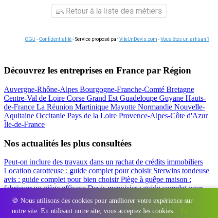
Retour à la liste des métiers
CGU
-
Confidentialité
- Service proposé par
ViteUnDevis.com
-
Vous êtes un artisan ?
Découvrez les entreprises en France par Région
Auvergne-Rhône-Alpes
Bourgogne-Franche-Comté
Bretagne
Centre-Val de Loire
Corse
Grand Est
Guadeloupe
Guyane
Hauts-
de-France
La Réunion
Martinique
Mayotte
Normandie
Nouvelle-
Aquitaine
Occitanie
Pays de la Loire
Provence-Alpes-Côte d'Azur
Île-de-France
Nos actualités les plus consultées
Peut-on inclure des travaux dans un rachat de crédits immobiliers
Location carotteuse : guide complet pour choisir
Sterwins tondeuse
avis : guide complet pour bien choisir
Piège à guêpe maison :
fabriquer un piège efficace
Devis menuisier : guide complet pour
obtenir le meilleur prix
Simulation rachat de crédit : regrouper prêt
🍪 Nous utilisons des cookies pour améliorer votre expérience sur
travaux et crédits
notre site. En utilisant notre site, vous acceptez les cookies.
En
Régions
-
Départements
-
Villes
-
Entreprises
-
Marques
-
Contact
-