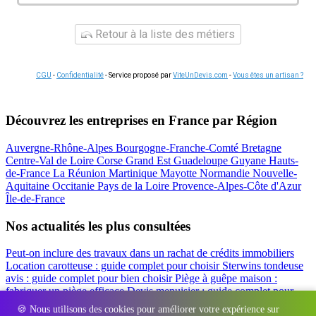
Retour à la liste des métiers
CGU
-
Confidentialité
- Service proposé par
ViteUnDevis.com
-
Vous êtes un artisan ?
Découvrez les entreprises en France par Région
Auvergne-Rhône-Alpes
Bourgogne-Franche-Comté
Bretagne
Centre-Val de Loire
Corse
Grand Est
Guadeloupe
Guyane
Hauts-
de-France
La Réunion
Martinique
Mayotte
Normandie
Nouvelle-
Aquitaine
Occitanie
Pays de la Loire
Provence-Alpes-Côte d'Azur
Île-de-France
Nos actualités les plus consultées
Peut-on inclure des travaux dans un rachat de crédits immobiliers
Location carotteuse : guide complet pour choisir
Sterwins tondeuse
avis : guide complet pour bien choisir
Piège à guêpe maison :
fabriquer un piège efficace
Devis menuisier : guide complet pour
obtenir le meilleur prix
Simulation rachat de crédit : regrouper prêt
🍪 Nous utilisons des cookies pour améliorer votre expérience sur