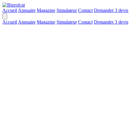
Accueil
Annuaire
Magazine
Simulateur
Contact
Demander 3 devis
Accueil
Annuaire
Magazine
Simulateur
Contact
Demander 3 devis