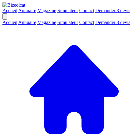
Accueil
Annuaire
Magazine
Simulateur
Contact
Demander 3 devis
Accueil
Annuaire
Magazine
Simulateur
Contact
Demander 3 devis