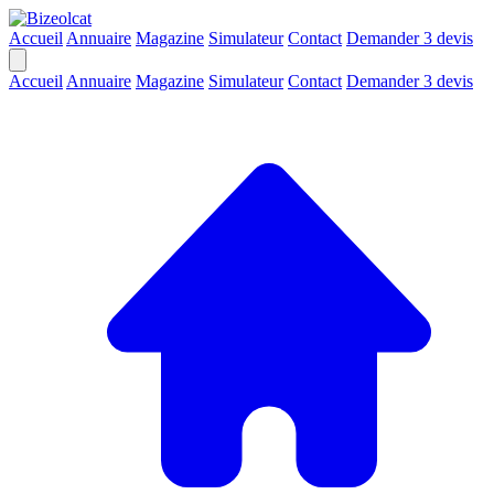
Accueil
Annuaire
Magazine
Simulateur
Contact
Demander 3 devis
Accueil
Annuaire
Magazine
Simulateur
Contact
Demander 3 devis