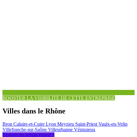
BOOSTER LA VISIBILITÉ DE CETTE ENTREPRISE
Villes dans le Rhône
Bron
Caluire-et-Cuire
Lyon
Meyzieu
Saint-Priest
Vaulx-en-Velin
Villefranche-sur-Saône
Villeurbanne
Vénissieux
Trouver un artisan expert ↑