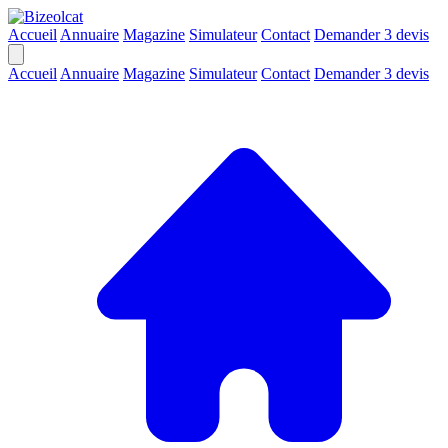
Accueil
Annuaire
Magazine
Simulateur
Contact
Demander 3 devis
Accueil
Annuaire
Magazine
Simulateur
Contact
Demander 3 devis