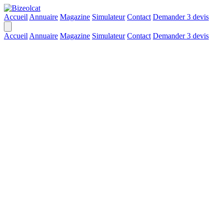
Accueil
Annuaire
Magazine
Simulateur
Contact
Demander 3 devis
Accueil
Annuaire
Magazine
Simulateur
Contact
Demander 3 devis