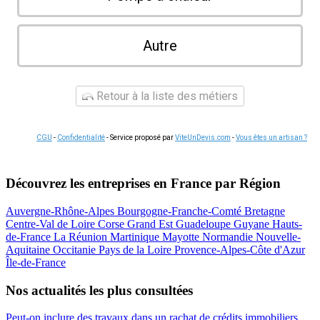
Autre
Retour à la liste des métiers
CGU
-
Confidentialité
- Service proposé par
ViteUnDevis.com
-
Vous êtes un artisan ?
Découvrez les entreprises en France par Région
Auvergne-Rhône-Alpes
Bourgogne-Franche-Comté
Bretagne
Centre-Val de Loire
Corse
Grand Est
Guadeloupe
Guyane
Hauts-
de-France
La Réunion
Martinique
Mayotte
Normandie
Nouvelle-
Aquitaine
Occitanie
Pays de la Loire
Provence-Alpes-Côte d'Azur
Île-de-France
Nos actualités les plus consultées
Peut-on inclure des travaux dans un rachat de crédits immobiliers