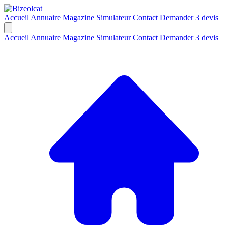
Accueil
Annuaire
Magazine
Simulateur
Contact
Demander 3 devis
Accueil
Annuaire
Magazine
Simulateur
Contact
Demander 3 devis