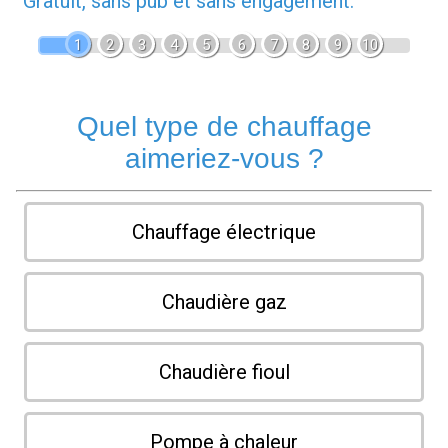
Gratuit, sans pub et sans engagement.
1
2
3
4
5
6
7
8
9
10
Quel type de chauffage
aimeriez-vous ?
Chauffage électrique
Chaudière gaz
Chaudière fioul
Pompe à chaleur