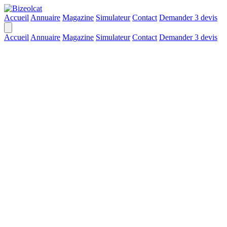
Accueil
Annuaire
Magazine
Simulateur
Contact
Demander 3 devis
Accueil
Annuaire
Magazine
Simulateur
Contact
Demander 3 devis