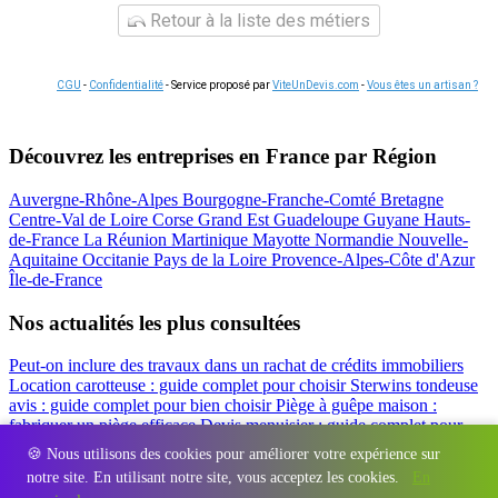
Retour à la liste des métiers
CGU
-
Confidentialité
- Service proposé par
ViteUnDevis.com
-
Vous êtes un artisan ?
Découvrez les entreprises en France par Région
Auvergne-Rhône-Alpes
Bourgogne-Franche-Comté
Bretagne
Centre-Val de Loire
Corse
Grand Est
Guadeloupe
Guyane
Hauts-
de-France
La Réunion
Martinique
Mayotte
Normandie
Nouvelle-
Aquitaine
Occitanie
Pays de la Loire
Provence-Alpes-Côte d'Azur
Île-de-France
Nos actualités les plus consultées
Peut-on inclure des travaux dans un rachat de crédits immobiliers
Location carotteuse : guide complet pour choisir
Sterwins tondeuse
avis : guide complet pour bien choisir
Piège à guêpe maison :
fabriquer un piège efficace
Devis menuisier : guide complet pour
obtenir le meilleur prix
Simulation rachat de crédit : regrouper prêt
🍪 Nous utilisons des cookies pour améliorer votre expérience sur
travaux et crédits
notre site. En utilisant notre site, vous acceptez les cookies.
En
Régions
-
Départements
-
Villes
-
Entreprises
-
Marques
-
Contact
-