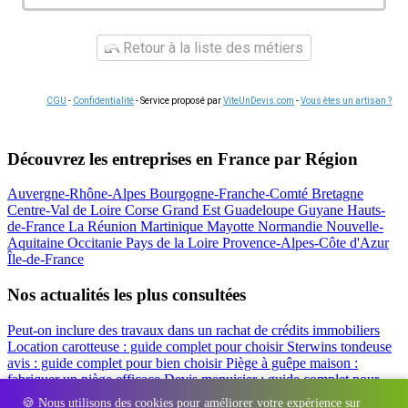
Retour à la liste des métiers
CGU
-
Confidentialité
- Service proposé par
ViteUnDevis.com
-
Vous êtes un artisan ?
Découvrez les entreprises en France par Région
Auvergne-Rhône-Alpes
Bourgogne-Franche-Comté
Bretagne
Centre-Val de Loire
Corse
Grand Est
Guadeloupe
Guyane
Hauts-
de-France
La Réunion
Martinique
Mayotte
Normandie
Nouvelle-
Aquitaine
Occitanie
Pays de la Loire
Provence-Alpes-Côte d'Azur
Île-de-France
Nos actualités les plus consultées
Peut-on inclure des travaux dans un rachat de crédits immobiliers
Location carotteuse : guide complet pour choisir
Sterwins tondeuse
avis : guide complet pour bien choisir
Piège à guêpe maison :
fabriquer un piège efficace
Devis menuisier : guide complet pour
obtenir le meilleur prix
Simulation rachat de crédit : regrouper prêt
🍪 Nous utilisons des cookies pour améliorer votre expérience sur