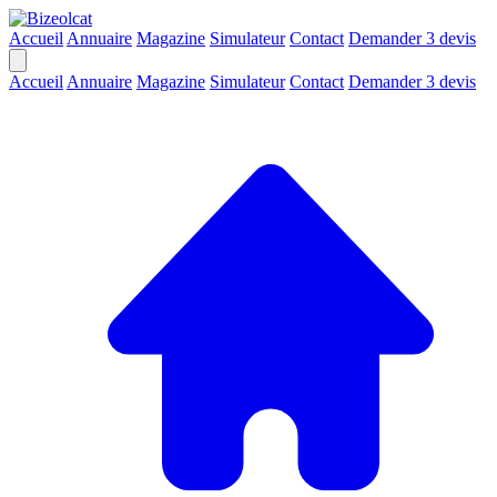
Accueil
Annuaire
Magazine
Simulateur
Contact
Demander 3 devis
Accueil
Annuaire
Magazine
Simulateur
Contact
Demander 3 devis