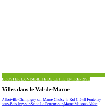
BOOSTER LA VISIBILITÉ DE CETTE ENTREPRISE
Villes dans le Val-de-Marne
Alfortville
Champigny-sur-Marne
Choisy-le-Roi
Créteil
Fontenay-
sous-Bois
Ivry-sur-Seine
Le Perreux-sur-Marne
Maisons-Alfort