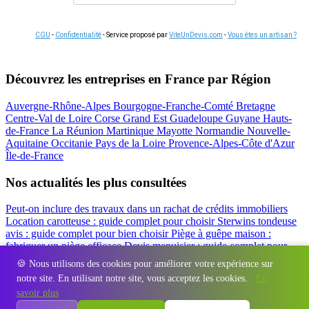
CGU
-
Confidentialité
- Service proposé par
ViteUnDevis.com
-
Vous êtes un artisan ?
Découvrez les entreprises en France par Région
Auvergne-Rhône-Alpes
Bourgogne-Franche-Comté
Bretagne
Centre-Val de Loire
Corse
Grand Est
Guadeloupe
Guyane
Hauts-
de-France
La Réunion
Martinique
Mayotte
Normandie
Nouvelle-
Aquitaine
Occitanie
Pays de la Loire
Provence-Alpes-Côte d'Azur
Île-de-France
Nos actualités les plus consultées
Peut-on inclure des travaux dans un rachat de crédits immobiliers
Location carotteuse : guide complet pour choisir
Sterwins tondeuse
avis : guide complet pour bien choisir
Piège à guêpe maison :
fabriquer un piège efficace
Devis menuisier : guide complet pour
obtenir le meilleur prix
Simulation rachat de crédit : regrouper prêt
🍪 Nous utilisons des cookies pour améliorer votre expérience sur
travaux et crédits
notre site. En utilisant notre site, vous acceptez les cookies.
En
Régions
-
Départements
-
Villes
-
Entreprises
-
Marques
-
Contact
-
savoir plus
Espace presse
-
Mentions légales