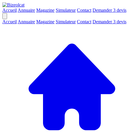
Accueil
Annuaire
Magazine
Simulateur
Contact
Demander 3 devis
Accueil
Annuaire
Magazine
Simulateur
Contact
Demander 3 devis