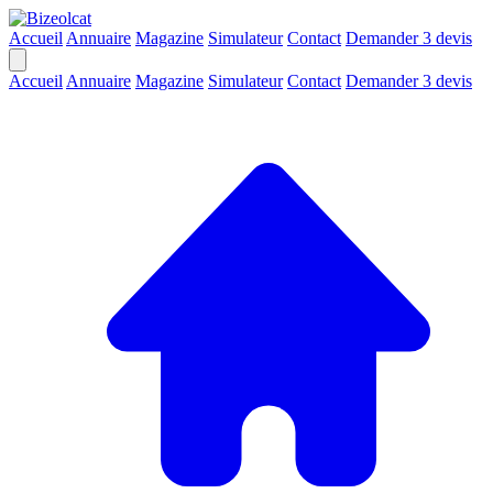
Accueil
Annuaire
Magazine
Simulateur
Contact
Demander 3 devis
Accueil
Annuaire
Magazine
Simulateur
Contact
Demander 3 devis