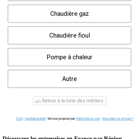
Chaudière gaz
Chaudière fioul
Pompe à chaleur
Autre
Retour à la liste des métiers
CGU
-
Confidentialité
- Service proposé par
ViteUnDevis.com
-
Vous êtes un artisan ?
Découvrez les entreprises en France par Région