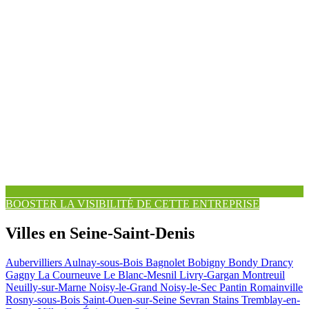
BOOSTER LA VISIBILITÉ DE CETTE ENTREPRISE
Villes en Seine-Saint-Denis
Aubervilliers
Aulnay-sous-Bois
Bagnolet
Bobigny
Bondy
Drancy
Gagny
La Courneuve
Le Blanc-Mesnil
Livry-Gargan
Montreuil
Neuilly-sur-Marne
Noisy-le-Grand
Noisy-le-Sec
Pantin
Romainville
Rosny-sous-Bois
Saint-Ouen-sur-Seine
Sevran
Stains
Tremblay-en-