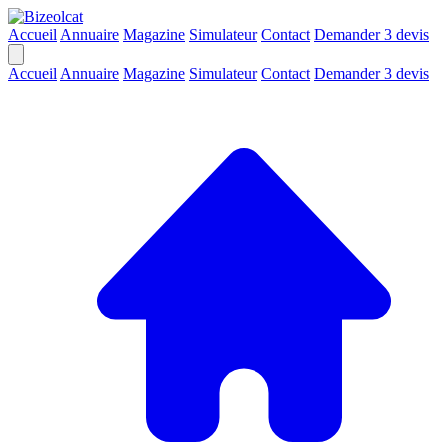
Accueil
Annuaire
Magazine
Simulateur
Contact
Demander 3 devis
Accueil
Annuaire
Magazine
Simulateur
Contact
Demander 3 devis