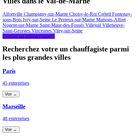
Villes dans le Val-de-Marne
Alfortville
Champigny-sur-Marne
Choisy-le-Roi
Créteil
Fontenay-
sous-Bois
Ivry-sur-Seine
Le Perreux-sur-Marne
Maisons-Alfort
Nogent-sur-Marne
Saint-Maur-des-Fossés
Villejuif
Villeneuve-
Saint-Georges
Vincennes
Vitry-sur-Seine
Trouver un artisan expert ↑
Recherchez votre un chauffagiste parmi
les plus grandes villes
Paris
45 entreprises
Voir →
Marseille
48 entreprises
Voir →