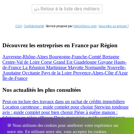
Retour à la liste des métiers
CGU
-
Confidentialité
- Service proposé par
ViteUnDevis.com
-
Vous êtes un artisan ?
Découvrez les entreprises en France par Région
Auvergne-Rhône-Alpes
Bourgogne-Franche-Comté
Bretagne
Centre-Val de Loire
Corse
Grand Est
Guadeloupe
Guyane
Hauts-
de-France
La Réunion
Martinique
Mayotte
Normandie
Nouvelle-
Aquitaine
Occitanie
Pays de la Loire
Provence-Alpes-Côte d'Azur
Île-de-France
Nos actualités les plus consultées
Peut-on inclure des travaux dans un rachat de crédits immobiliers
Location carotteuse : guide complet pour choisir
Sterwins tondeuse
avis : guide complet pour bien choisir
Piège à guêpe maison :
fabriquer un piège efficace
Devis menuisier : guide complet pour
obtenir le meilleur prix
Simulation rachat de crédit : regrouper prêt
🍪 Nous utilisons des cookies pour améliorer votre expérience sur
travaux et crédits
notre site. En utilisant notre site, vous acceptez les cookies.
En
Régions
-
Départements
-
Villes
-
Entreprises
-
Marques
-
Contact
-