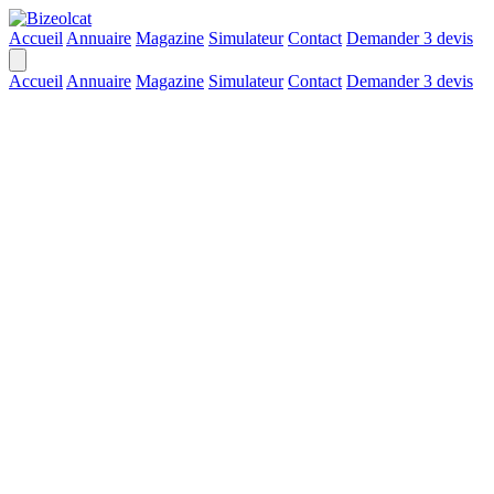
Accueil
Annuaire
Magazine
Simulateur
Contact
Demander 3 devis
Accueil
Annuaire
Magazine
Simulateur
Contact
Demander 3 devis